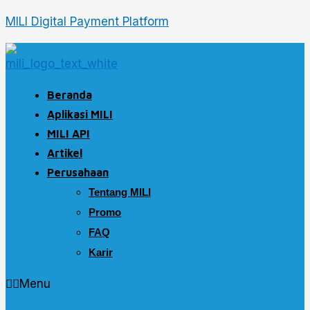
Skip
Type
Name*
Email*
Website
MILI Digital Payment Platform
to
here..
content
Beranda
Aplikasi MILI
MILI API
Artikel
Perusahaan
Tentang MILI
Promo
FAQ
Karir
Menu