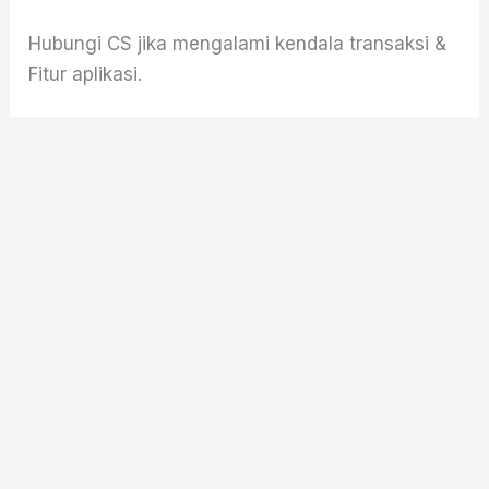
Skip
Hubungi CS jika mengalami kendala transaksi &
to
Fitur aplikasi.
content