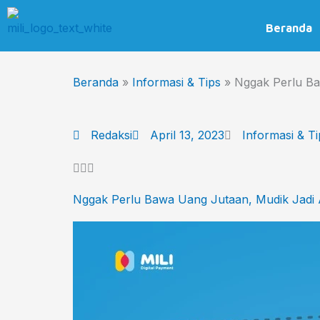
Skip
to
Beranda
content
Beranda
»
Informasi & Tips
»
Nggak Perlu Ba
Redaksi
April 13, 2023
Informasi & Ti
Nggak Perlu Bawa Uang Jutaan, Mudik Jadi A