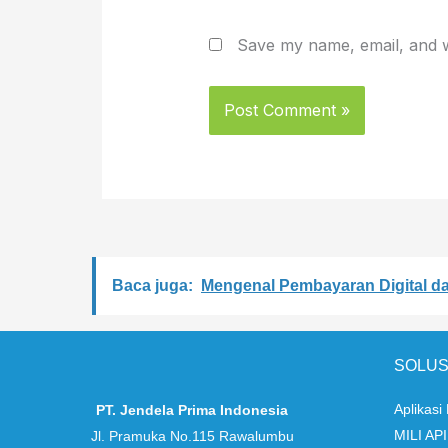
Save my name, email, and we
Baca juga:
Mengenal Pembayaran Digital 
SOLUS
Aplikasi
PT. Jendela Prima Indonesia
MILI API
Jl. Pramuka No.115 Rawalumbu