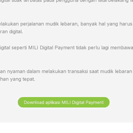
tal tidak terbatas pada pengguna dengan latarbelakang tek
akukan perjalanan mudik lebaran, banyak hal yang harus d
an digital.
tal seperti MILI Digital Payment tidak perlu lagi membaw
.
dan nyaman dalam melakukan transaksi saat mudik lebaran
ihan yang tepat.
Download aplikasi MILI Digital Payment