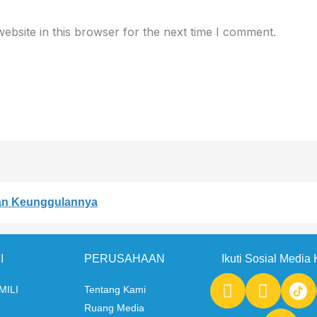
bsite in this browser for the next time I comment.
dan Keunggulannya
I
PERUSAHAAN
Ikuti Sosial Media
F
I
L
 MILI
Tentang Kami
a
n
i
Ruang Media