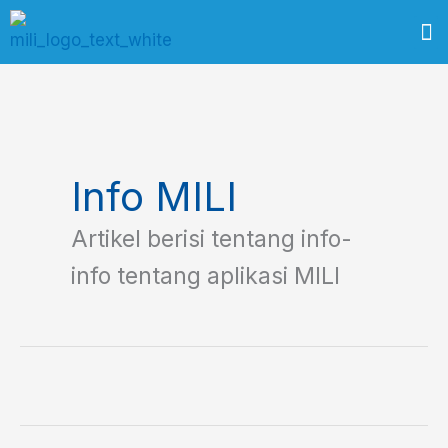
Skip
M
to
content
Info MILI
Artikel berisi tentang info-
info tentang aplikasi MILI