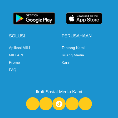
SOLUSI
PERUSAHAAN
Aplikasi MILI
Tentang Kami
MILI API
Ruang Media
Promo
Karir
FAQ
Ikuti Sosial Media Kami
F
I
Y
L
a
n
o
i
c
s
u
n