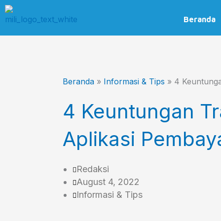
Skip
to
Beranda
content
Beranda
»
Informasi & Tips
»
4 Keuntunga
4 Keuntungan T
Aplikasi Pembaya
Redaksi
August 4, 2022
Informasi & Tips