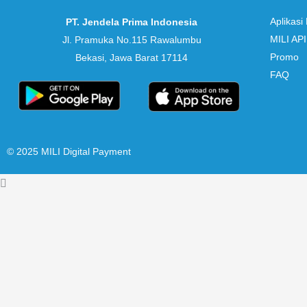
Aplikasi
PT. Jendela Prima Indonesia
MILI API
Jl. Pramuka No.115 Rawalumbu
Promo
Bekasi, Jawa Barat 17114
FAQ
© 2025 MILI Digital Payment